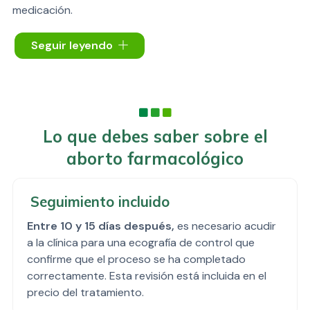
medicación.
Para confirmar las semanas de embarazo, realizamos
Seguir leyendo
siempre una
ecografía previa en consulta
. También
conocido como
aborto con pastillas
, el procedimiento
consiste en la
administración combinada de dos
fármacos
: el primer comprimido se toma por vía oral en
la clínica y, entre 24 y 48 horas después, se administra
Lo que debes saber sobre el
el segundo medicamento por vía vaginal u oral según
aborto farmacológico
indicación médica. El tratamiento provoca sangrado
uterino para producir la expulsión del contenido
gestacional.
Seguimiento incluido
Entre 10 y 15 días después,
es necesario acudir
a la clínica para una ecografía de control que
confirme que el proceso se ha completado
correctamente. Esta revisión está incluida en el
precio del tratamiento.