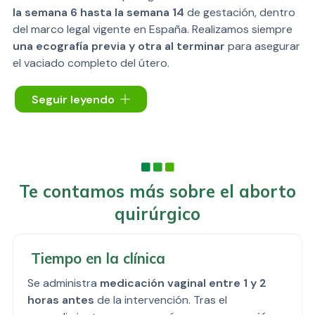
la semana 6 hasta la semana 14
de gestación, dentro
del marco legal vigente en España. Realizamos siempre
una ecografía previa y otra al terminar
para asegurar
el vaciado completo del útero.
El procedimiento se realiza mediante
aspiración
Seguir leyendo
uterina guiada por ecografía
, una técnica segura,
eficaz y rápida. La duración aproximada del
procedimiento es de
15 minutos
. Se aplica
anestesia
local y sedación consciente
para garantizar una
mayor comodidad y bienestar durante la intervención.
Te contamos más sobre el aborto
quirúrgico
Tiempo en la clínica
Se administra
medicación vaginal entre 1 y 2
horas antes
de la intervención. Tras el