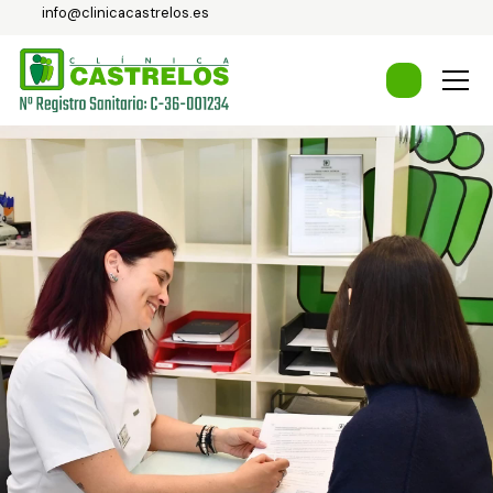
info@clinicacastrelos.es
Abortar en Vigo
Ginecología
Planificación familiar