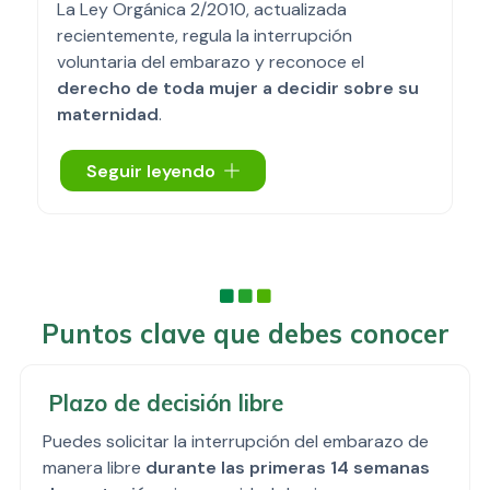
La Ley Orgánica 2/2010, actualizada
recientemente, regula la interrupción
voluntaria del embarazo y reconoce el
derecho de toda mujer a decidir sobre su
maternidad
.
Esta ley garantiza la IVE siempre que sea
Seguir leyendo
realizada por un médico especialista. En Clínica
Castrelos contamos con
dos ginecólogas
expertas
en las técnicas y el manejo de la IVE,
dentro del marco normativo vigente en
España.
Puntos clave que debes conocer
Plazo de decisión libre
Puedes solicitar la interrupción del embarazo de
manera libre
durante las primeras 14 semanas