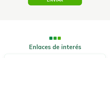
Enlaces de interés
ACAI
Asociación de Clínicas Autorizadas para la
Interrupción Voluntaria del Embarazo. Todos los
centros asociados están acreditados para la práctica
legal de abortos, facilitando desde 1997 la
interrupción del embarazo a las mujeres en 18
ciudades de todo el territorio español, gracias a la
dedicación de profesionales que garantizan un aborto